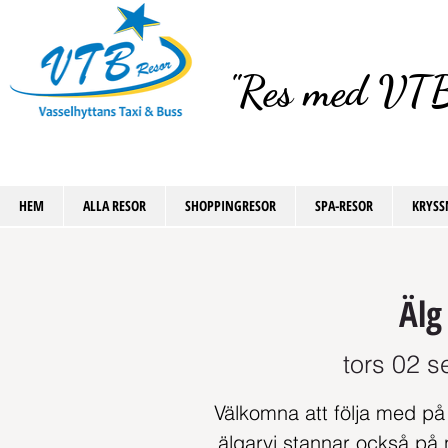
"Res med VTB
HEM
ALLA RESOR
SHOPPINGRESOR
SPA-RESOR
KRYSS
Älg
tors 02 s
Välkomna att följa med på en
älgarvi stannar också på 