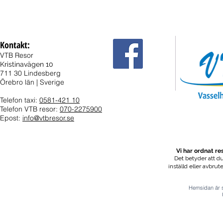
Kontakt:
VTB Resor
Kristinavägen 10
711 30 Lindesberg
Örebro län | Sverige
Telefon taxi:
0581-421 10
Telefon VTB resor:
070-2275900
Epost:
info@vtbresor.se
Vi har ordnat r
Det betyder att du
inställd eller avbrut
Hemsidan är