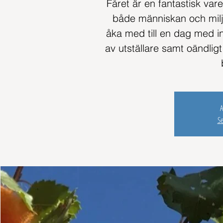
Fåret är en fantastisk vare
både människan och milj
åka med till en dag med i
av utställare samt oändli
A
S