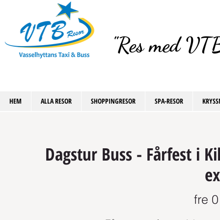
"Res med VTB
HEM
ALLA RESOR
SHOPPINGRESOR
SPA-RESOR
KRYSS
Dagstur Buss - Fårfest i Ki
ex
fre 