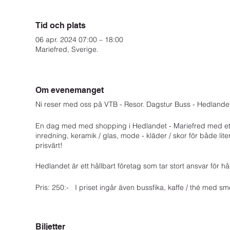
Tid och plats
06 apr. 2024 07:00 – 18:00
Mariefred, Sverige.
Om evenemanget
Ni reser med oss på VTB - Resor. Dagstur Buss - Hedlandet 
En dag med med shopping i Hedlandet - Mariefred med ett fan
inredning, keramik / glas, mode - kläder / skor för både lit
prisvärt!
Hedlandet är ett hållbart företag som tar stort ansvar för hå
Pris: 250:- I priset ingår även bussfika, kaffe / thé med s
Avresedatum: Lördag 6 / 4 - 2024.
Biljetter