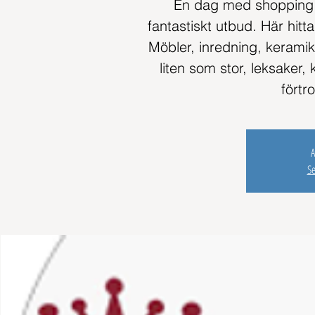
En dag med shopping i
fantastiskt utbud. Här hitta
Möbler, inredning, keramik
liten som stor, leksaker
A
S