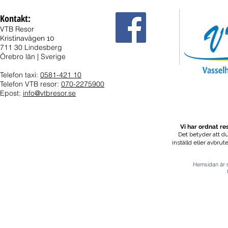
Kontakt:
VTB Resor
Kristinavägen 10
711 30 Lindesberg
Örebro län | Sverige
Telefon taxi:
0581-421 10
Telefon VTB resor:
070-2275900
Epost:
info@vtbresor.se
Vi har ordnat r
Det betyder att du
inställd eller avbrut
Hemsidan är