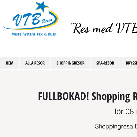
"Res med VTB
HEM
ALLA RESOR
SHOPPINGRESOR
SPA-RESOR
KRYSS
FULLBOKAD! Shopping Re
lör 08
Shoppingresa D