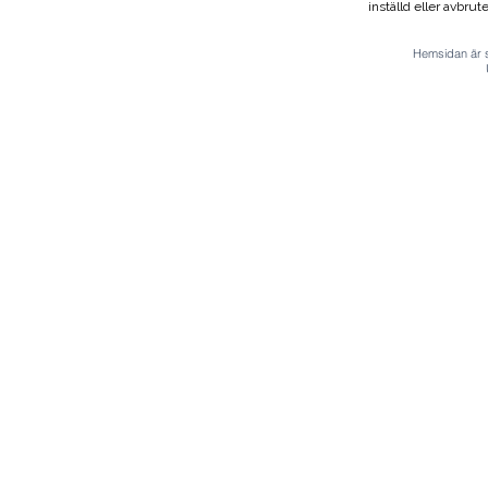
inställd eller avbrut
Hemsidan är