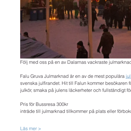
Följ med oss på en av Dalarnas vackraste julmarknad
Falu Gruva Julmarknad är en av de mest populära 
ju
svenska julfirandet. Hit till Falun kommer besökaren fö
julkör, smaka på julens läckerheter och fullständigt f
Pris för Bussresa 300kr
inträde till julmarknad tillkommer på plats eller förbok
Läs mer >