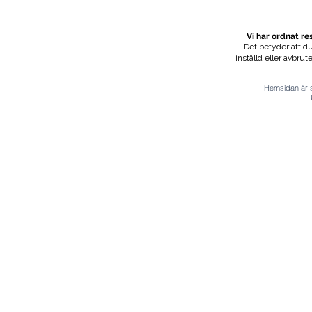
Vi har ordnat r
Det betyder att du
inställd eller avbrut
Hemsidan är