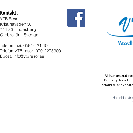
Kontakt:
VTB Resor
Kristinavägen 10
711 30 Lindesberg
Örebro län | Sverige
Telefon taxi:
0581-421 10
Telefon VTB resor:
070-2275900
Epost:
info@vtbresor.se
Vi har ordnat r
Det betyder att du
inställd eller avbrut
Hemsidan är