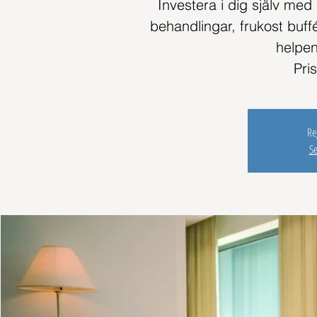
Investera i dig själv med
behandlingar, frukost buf
helpen
Re
S