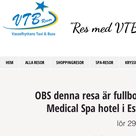
"Res med VTB
HEM
ALLA RESOR
SHOPPINGRESOR
SPA-RESOR
KRYSS
OBS denna resa är fullbo
Medical Spa hotel i E
lör 29