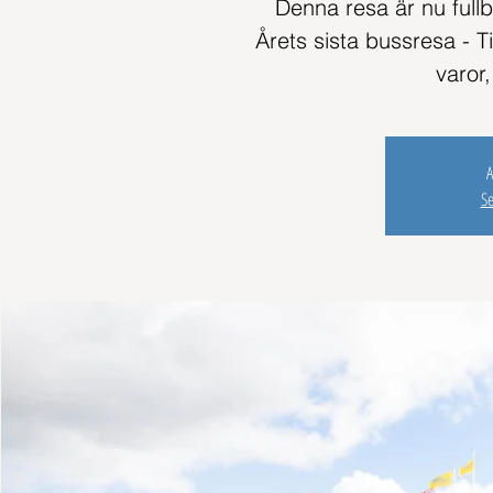
Denna resa är nu full
Årets sista bussresa - T
varor
A
S