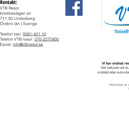
Kontakt:
VTB Resor
Kristinavägen 10
711 30 Lindesberg
Örebro län | Sverige
Telefon taxi:
0581-421 10
Telefon VTB resor:
070-2275900
Epost:
info@vtbresor.se
Vi har ordnat r
Det betyder att du
inställd eller avbrut
Hemsidan är