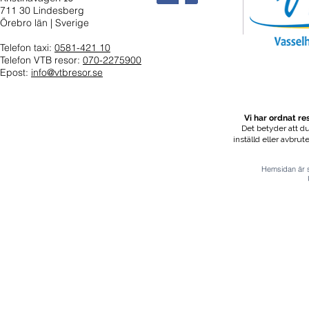
711 30 Lindesberg
Örebro län | Sverige
Telefon taxi:
0581-421 10
Telefon VTB resor:
070-2275900
Epost:
info@vtbresor.se
Vi har ordnat r
Det betyder att du
inställd eller avbrut
Hemsidan är