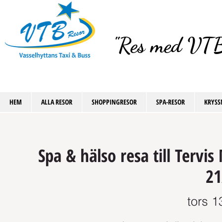
"Res med VTB
HEM
ALLA RESOR
SHOPPINGRESOR
SPA-RESOR
KRYSS
Spa & hälso resa till Tervis
21
tors 1