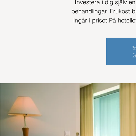
Investera i dig själv e
behandlingar. Frukost 
ingår i priset,På hotell
Re
S