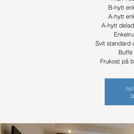
B-hytt enk
A-hytt enk
A-hytt dela
Enkelru
Svit standard
Buffé
Frukost på bå
Inga b
S