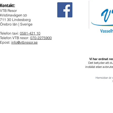
Kontakt:
VTB Resor
Kristinavägen 10
711 30 Lindesberg
Örebro län | Sverige
Telefon taxi:
0581-421 10
Telefon VTB resor:
070-2275900
Epost:
info@vtbresor.se
Vi har ordnat r
Det betyder att du
inställd eller avbrut
Hemsidan är