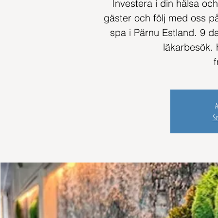
Investera i din hälsa o
gäster och följ med oss på
spa i Pärnu Estland. 9 d
läkarbesök. 
A
S