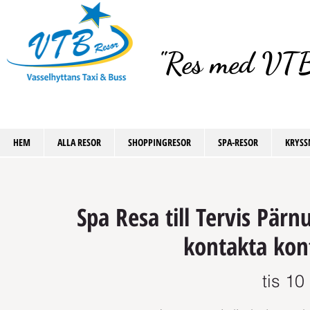
"Res med VTB
HEM
ALLA RESOR
SHOPPINGRESOR
SPA-RESOR
KRYSS
Spa Resa till Tervis Pärn
kontakta kont
tis 10