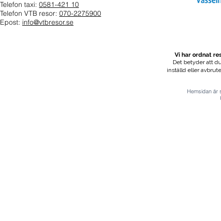
Telefon taxi:
0581-421 10
Telefon VTB resor:
070-2275900
Epost:
info@vtbresor.se
Vi har ordnat r
Det betyder att du
inställd eller avbrut
Hemsidan är